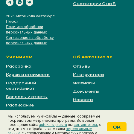
С категории С на В
2025 Автошкола «Автокурс
Плюс»
Политика обработки
персональных данных
Соглашение на обработку
персональных данных
Ученикам
Об Автошколе
Рассрочка
Отзывы
Курсы и стоимость
Инструкторы
Подарочный
Филиалы
сертификат
Документы
Вопросы и ответы
Новости
Расписание
Мы используем куки-файлы — данные, собираемые
посредством метрических программ. Во время
посещения сайта
autokurs-plus.ru
вы
соглашаетесь
с
OK
тем, что мы обрабатываем ваши
персональные
данные
с использованием метрических программ,